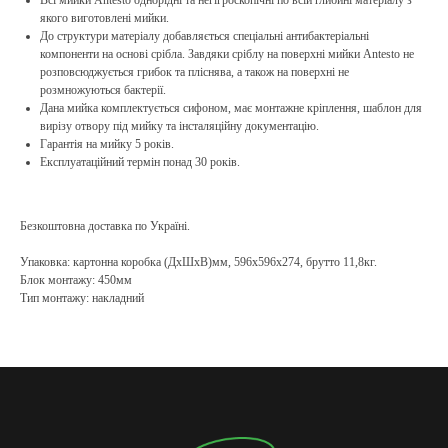
Всі мийки Antesto однорідні та негігроскопічні по всій глибині матеріалу з
якого виготовлені мийки.
До структури матеріалу добавляється спеціальні антибактеріальні
компоненти на основі срібла. Завдяки сріблу на поверхні мийки Antesto не
розповсюджується грибок та пліснява, а також на поверхні не
розмножуються бактерії.
Дана мийка комплектується сифоном, має монтажне кріплення, шаблон для
вирізу отвору під мийку та інсталяційну документацію.
Гарантія на мийку 5 років.
Експлуатаційний термін понад 30 років.
Безкоштовна доставка по Україні.
Упаковка: картонна коробка (ДхШхВ)мм, 596х596х274, брутто 11,8кг.
Блок монтажу: 450мм
Тип монтажу: накладний