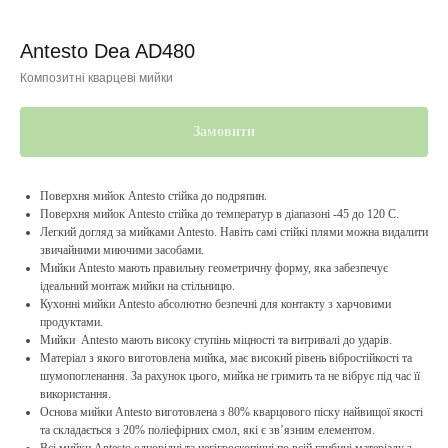
Antesto Dea AD480
Композитні кварцеві мийки
Замовити
Поверхня мийок Antesto стійка до подряпин.
Поверхня мийок Antesto стійка до температур в діапазоні -45 до 120 С.
Легкий догляд за мийками Antesto. Навіть самі стійкі плями можна видалити
звичайними миючими засобами.
Мийки Antesto мають правильну геометричну форму, яка забезпечує
ідеальний монтаж мийки на стільницю.
Кухонні мийки Antesto абсолютно безпечні для контакту з харчовими
продуктами.
Мийки Antesto мають високу ступінь міцності та витривалі до ударів.
Матеріал з якого виготовлена мийка, має високий рівень вібростійкості та
шумопогленання. За рахунок цього, мийка не гримить та не вібрує під час її
використання.
Основа мийки Antesto виготовлена з 80% кварцового піску найвищої якості
та складається з 20% поліефірних смол, які є зв’язним елементом.