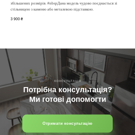
збільшених розмірів. #nbspДана модель чудово поєднається зі
стільницею з каменю або металевою підставкою.
3 900
₴
КОНСУЛЬТAЦІЯ
Потрібна консультація?
Ми готові допомогти
Отримати консультацію