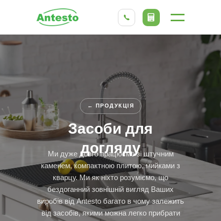
← ПРОДУКЦІЯ
Засоби для
догляду
Ми дуже довго працюємо зі штучним
каменем, компактною плитою, мийками з
кварцу. Ми як ніхто розуміємо, що
бездоганний зовнішній вигляд Ваших
виробів від Antesto багато в чому залежить
від засобів, якими можна легко прибрати