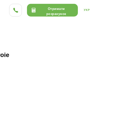
Отримати
УКР
розрахунок
ТА HPL
ДЕРЕВО
КЕРАМІКА
oie