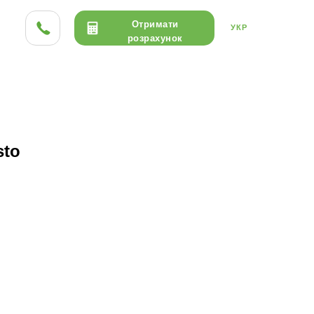
Отримати
УКР
розрахунок
ТА HPL
ДЕРЕВО
КЕРАМІКА
sto