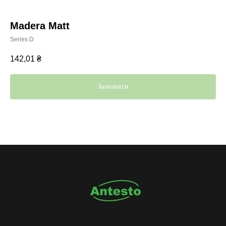
Madera Matt
Series D
142,01
₴
Замовити