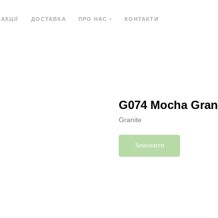
АКЦІЇ
ДОСТАВКА
ПРО НАС •
КОНТАКТИ
Ь
КОМПОЗИТНИЙ МАТЕРІАЛ
КОМПАКТ-ПЛИ
G074 Mocha Gran
Granite
Замовити