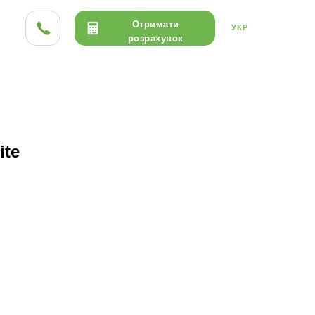
Отримати
УКР
розрахунок
ТА HPL
ДЕРЕВО
КЕРАМІКА
ite