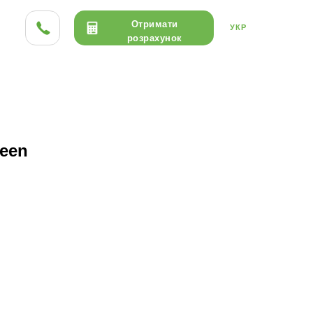
Отримати
УКР
розрахунок
ТА HPL
ДЕРЕВО
КЕРАМІКА
een