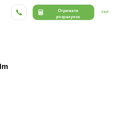
Отримати
УКР
розрахунок
ТА HPL
ДЕРЕВО
КЕРАМІКА
lm