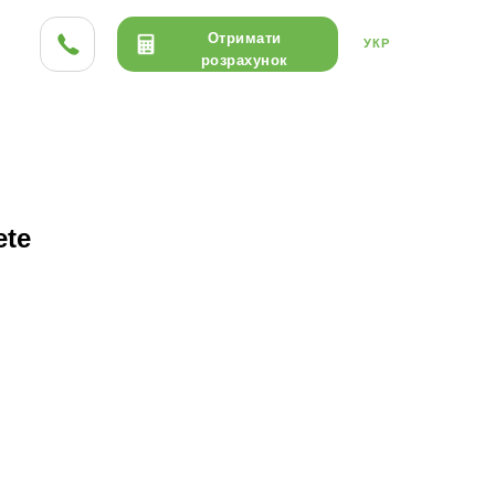
Отримати
УКР
розрахунок
ТА HPL
ДЕРЕВО
КЕРАМІКА
ete