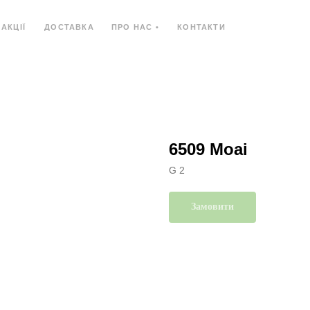
АКЦІЇ
ДОСТАВКА
ПРО НАС •
КОНТАКТИ
Ь
КОМПОЗИТНИЙ МАТЕРІАЛ
КОМПАКТ-ПЛИ
6509 Moai
G 2
Замовити