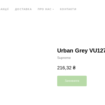
АКЦІЇ
ДОСТАВКА
ПРО НАС •
КОНТАКТИ
Ь
КОМПОЗИТНИЙ МАТЕРІАЛ
КОМПАКТ-ПЛИ
Urban Grey VU12
Supreme
216,32
₴
Замовити