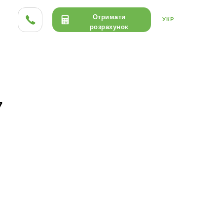
Отримати
УКР
розрахунок
ТА HPL
ДЕРЕВО
КЕРАМІКА
7